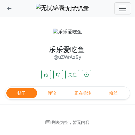
无忧锦囊
乐乐爱吃鱼
@uZWrAz9y
关注
帖子
评论
正在关注
粉丝
列表为空，暂无内容