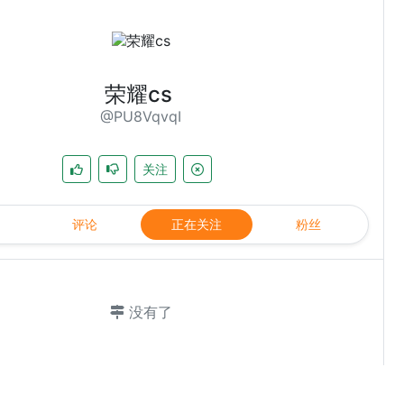
荣耀cs
@PU8VqvqI
关注
评论
正在关注
粉丝
没有了