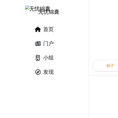
无忧锦囊
首页
门户
小组
帖子
发现