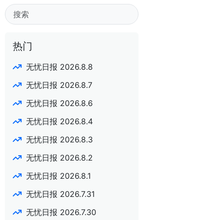
热门
无忧日报 2026.8.8
无忧日报 2026.8.7
无忧日报 2026.8.6
无忧日报 2026.8.4
无忧日报 2026.8.3
无忧日报 2026.8.2
无忧日报 2026.8.1
无忧日报 2026.7.31
无忧日报 2026.7.30