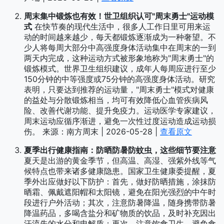
周末集中锻炼也有效！世卫组织认可"周末勇士"运动模
式
在快节奏的现代生活中，很多人工作日里可用来运
动的时间越来越少，每天都锻炼逐渐成为一种奢望。不
少人将每周大部分中高强度身体活动集中在周末的一到
两天内完成，这种运动方式被形象地称为"周末勇士"的
锻炼模式。世界卫生组织建议，成年人每周应进行至少
150分钟的中等强度或75分钟的高强度身体活动。研究
表明，只要达到推荐的运动量，"周末勇士"模式对健康
的益处与分散锻炼相当，均可有效降低心血管疾病风
险、改善代谢功能、提升免疫力。运动医学专家建议，
周末运动应循序渐进，避免一次性过度运动造成运动损
伤。 来源：南方周末 | 2026-05-28 |
查看原文
夏季出行健康指南：防晒防暑防蚊虫，这些细节要注意
夏天是出游的黄金季节，但高温、高湿、强紫外线等气
候特点也带来诸多健康隐患。国家卫生健康委提醒，夏
季外出应做好以下防护：首先，做好防晒措施，涂抹防
晒霜、佩戴遮阳帽和太阳镜，避免在阳光强烈的中午时
段进行户外活动；其次，注意防暑降温，随身携带防暑
降温药品，多喝含盐分和矿物质的饮品，及时补充因出
汗流失的水分和电解质；再次，注意饮食卫生，避免食