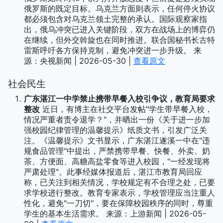
俄罗斯的既定目标。乌克兰方面则表示，任何停火协议
都必须包含对乌克兰领土完整的承认。国际观察家指
出，俄乌冲突已进入关键阶段，双方在战场上的博弈仍
在继续，但外交斡旋也在同时推进。联合国秘书长古特
雷斯呼吁各方保持克制，避免冲突进一步升级。 来
源：央视新闻 | 2026-05-30 |
查看原文
社会民生
广东湛江一中学禁止携带早餐入校引争议，教育局要求
整改
近日，有博主在社交平台发帖"学生带早餐入校，
情况严重者责令退学？"，并晒出一份《关于进一步加
强校园纪律管理的温馨提示》纸质文书，引发广泛关
注。《温馨提示》文书显示，广东湛江遂溪一中在"违
规食品管理"中提出，严禁携带早餐、快餐、外卖、奶
茶、方便面、高糖高盐零食等进入校园，"一经发现将
严肃处理"。此事经媒体报道后，湛江市教育局回应
称，已关注到相关情况，学校规定有不合理之处，已要
求学校进行整改。教育专家表示，学校管理应当注重人
性化，避免"一刀切"，要在保障校园秩序的同时，尊重
学生的基本生活需求。 来源：上游新闻 | 2026-05-