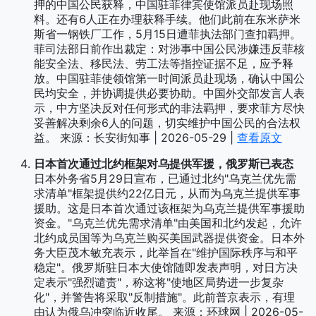
押的中国公民获释，中国驻菲律宾使馆派员赴现场照
料。还有6人正在办理获释手续。他们此前在东米萨米
斯省一钢铁厂工作，5月15日遭菲执法部门查扣羁押。
菲司法部日前作出裁定：对涉事中国公民涉嫌违反菲核
能安全法、移民法、劳工法等指控证据不足，应予释
放。中国驻菲使领馆第一时间派员赴现场，确认中国公
民均安全，并协调提供必要协助。中国外交部发言人表
示，中方坚决反对任何形式的非法羁押，要求菲方尽快
妥善解决剩余6人的问题，切实维护中国公民的合法权
益。 来源：长安街知事 | 2026-05-29 |
查看原文
日本首次通过北约框架对乌提供军援，俄罗斯已表态
日本外务省5月29日宣布，已通过北约"乌克兰优先需
求清单"框架提供约22亿日元，从而为乌克兰提供军事
援助。这是日本首次通过该框架为乌克兰提供军事援助
资金。"乌克兰优先需求清单"由美国和北约发起，允许
北约成员国等为乌克兰购买美国武器提供资金。日本外
务大臣茂木敏充表示，此举旨在"维护国际秩序与和平
稳定"。俄罗斯驻日本大使馆随即发表声明，对日方决
定表示"强烈谴责"，称这将"使地区局势进一步复杂
化"，并警告将采取"反制措施"。此前普京表示，有理
由认为俄乌冲突临近收尾。 来源：环球网 | 2026-05-