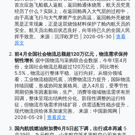
首次应急飞船载人返航，返回舱通体烧黑，航天员究竟
经历了什么？实际上，在返回舱再入大气层的过程中，
由于高速飞行与大气摩擦产生的高温，返回舱外壳被烧
黑是正常现象，正是这层烧蚀材料保护了舱内航天员的
安全。航天员出舱后状态良好，向等待已久的全国人民
挥手致意。 来源：沉浮欧罗巴 | 2026-05-30 |
查看
原文
前4月全国社会物流总额超120万亿元，物流需求保持
韧性增长
据中国物流与采购联合会数据，今年1至4月
份，全国社会物流总额超过120万亿元，同比增长
5.5%，物流运行整体平稳、运行向好。从细分领域
看，工业物流稳固托底，消费物流活力提升，国际物流
持续回暖，形成协同发展格局。进入4月后，受季节性
周期切换等因素影响，生产、消费等领域物流需求有所
回调，整体呈现出结构性分化、阶段性调整的运行特
征，但物流市场需求持续扩容，供需适配性稳步提升，
现代物流供给体系加速完善。 来源：中国新闻网 |
2026-05-29 |
查看原文
国内航线燃油附加费6月5日起下调，出行成本再减
5
月29日，九元航空、山东航空等多家航空公司发布关