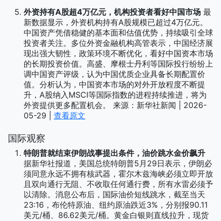
外资持有A股超4万亿元，机构投资者看好中国市场
最
新数据显示，外资机构持有A股规模已超过4万亿元。
中国资产凭借稳健的基本面和估值优势，持续吸引全球
投资者关注。多位外资金融机构高管表示，中国经济展
现出强大韧性，政策环境不断优化，看好中国资本市场
的长期投资价值。高盛、摩根士丹利等国际投行纷纷上
调中国资产评级，认为中国优质企业具备长期配置价
值。分析认为，中国资本市场的对外开放程度不断提
升，A股纳入MSCI等国际指数的进程持续推进，将为
外资提供更多配置机会。 来源：新华社新闻 | 2026-
05-29 |
查看原文
国际观察
特朗普就结束伊朗战事提出条件，油价跳水金价飙升
据新华社报道，美国总统特朗普5月29日表示，伊朗必
须同意永远不拥有核武器，霍尔木兹海峡必须立即开放
且双向通行无阻、不收取任何通行费，所有水雷必须予
以清除。消息公布后，国际油价短线跳水，截至当天
23:16，布伦特原油、纽约原油跌近3%，分别报90.11
美元/桶、86.62美元/桶。黄金白银则直线拉升，现货