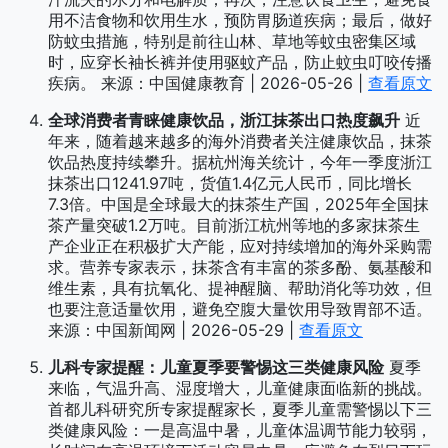
用不洁食物和饮用生水，预防胃肠道疾病；最后，做好
防蚊虫措施，特别是前往山林、草地等蚊虫密集区域
时，应穿长袖长裤并使用驱蚊产品，防止蚊虫叮咬传播
疾病。 来源：中国健康教育 | 2026-05-26 |
查看原文
全球消费者青睐健康饮品，浙江抹茶出口热度飙升
近
年来，随着越来越多的海外消费者关注健康饮品，抹茶
饮品热度持续攀升。据杭州海关统计，今年一季度浙江
抹茶出口1241.97吨，货值1.4亿元人民币，同比增长
7.3倍。中国是全球最大的抹茶生产国，2025年全国抹
茶产量突破1.2万吨。目前浙江杭州等地的多家抹茶生
产企业正在积极扩大产能，应对持续增加的海外采购需
求。营养专家表示，抹茶含有丰富的茶多酚、氨基酸和
维生素，具有抗氧化、提神醒脑、帮助消化等功效，但
也要注意适量饮用，避免空腹大量饮用导致胃部不适。
来源：中国新闻网 | 2026-05-29 |
查看原文
儿科专家提醒：儿童夏季要警惕这三类健康风险
夏季
来临，气温升高、湿度增大，儿童健康面临新的挑战。
首都儿科研究所专家提醒家长，夏季儿童需警惕以下三
类健康风险：一是高温中暑，儿童体温调节能力较弱，