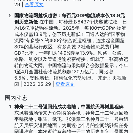
29 |
查看原文
国家物流网越织越密：每百元GDP物流成本仅13.9元
创历史新低
在中国，每秒最多8437个快递被揽收，日
均1.6亿吨货物在流动。2025年，每100元GDP的物流
成本仅需13.9元，创下历史新低！四通八达的"国家物
流网"有多密？约400个综合货运枢纽，连接起全国超
80%的县级行政区。有多高效？社会物流总费用与
GDP比率，十年间从14.9%降至13.9%。铁路、公路、
水路、航空以及管道运输紧密衔接，织就了一张高效运
转的物流大网。中国物流与采购联合会数据显示，今年
1至4月全国社会物流总额超120万亿元，同比增
5.5%，韧性增长、结构优化态势明显。 来源：央视新
闻 | 2026-05-29 |
查看原文
国内动态
神舟二十二号返回舱成功着陆，中国航天再树里程碑
东风着陆场传来万众期盼的喜讯，神舟二十二号返回舱
平稳落地，张陆、武飞、张洪章三名神舟二十一号乘组
航天员平安返回地面，为期近七个月的空间站驻留任务
圆满收官。本次返航有着独一无二的历史意义，是国内