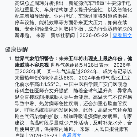
高级总监周玮分析指出，新能源汽车"增重"主要源于电
池组重量大、车身结构加强以提升安全性、以及智能化
配置增加等因素。业内担忧，车辆过重将对道路磨损、
停车设施、能耗效率等方面带来更大压力，如何在续
航、安全和轻量化之间取得平衡，成为行业亟待解决的
新课题。 来源：新华社新闻 | 2026-05-29 |
查看原文
健康提醒
世界气象组织警告：未来五年将出现史上最热年份，健
康威胁不容忽视
世界气象组织5月28日表示，2026年
至2030年间，某一年气温超过2024年、成为有记录以
来最热年份的概率高达86%。2024年全球气温比工业
化前水平高出1.55℃。中国中医科学院广安门医院急
诊科主任医师齐文升提醒，随着全球气温升高，异常高
温会直接或间接威胁人类生命健康。高温天气不仅容易
导致中暑、热射病等急性疾病，还会加重心脑血管疾
病、呼吸系统疾病的发病风险。此外，高温天气还会加
剧空气污染物的扩散，增加呼吸道疾病的发病率。专家
建议，高温时段尽量减少户外活动，及时补充水分，合
理使用空调，保持室内通风。 来源：人民日报健康客
户端 | 2026-05-29 |
查看原文