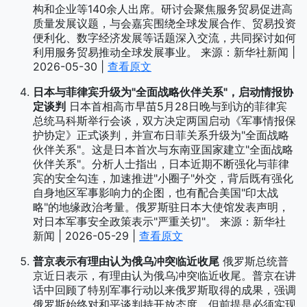
构和企业等140余人出席。研讨会聚焦服务贸易促进高
质量发展议题，与会嘉宾围绕全球发展合作、贸易投资
便利化、数字经济发展等话题深入交流，共同探讨如何
利用服务贸易推动全球发展事业。 来源：新华社新闻 |
2026-05-30 |
查看原文
日本与菲律宾升级为"全面战略伙伴关系"，启动情报协
定谈判
日本首相高市早苗5月28日晚与到访的菲律宾
总统马科斯举行会谈，双方决定两国启动《军事情报保
护协定》正式谈判，并宣布日菲关系升级为"全面战略
伙伴关系"。这是日本首次与东南亚国家建立"全面战略
伙伴关系"。分析人士指出，日本近期不断强化与菲律
宾的安全勾连，加速推进"小圈子"外交，背后既有强化
自身地区军事影响力的企图，也有配合美国"印太战
略"的地缘政治考量。俄罗斯驻日本大使馆发表声明，
对日本军事安全政策表示"严重关切"。 来源：新华社
新闻 | 2026-05-29 |
查看原文
普京表示有理由认为俄乌冲突临近收尾
俄罗斯总统普
京近日表示，有理由认为俄乌冲突临近收尾。普京在讲
话中回顾了特别军事行动以来俄罗斯取得的成果，强调
俄罗斯始终对和平谈判持开放态度，但前提是必须实现