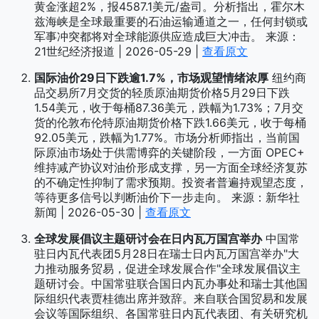
黄金涨超2%，报4587.1美元/盎司。分析指出，霍尔木
兹海峡是全球最重要的石油运输通道之一，任何封锁或
军事冲突都将对全球能源供应造成巨大冲击。 来源：
21世纪经济报道 | 2026-05-29 |
查看原文
国际油价29日下跌逾1.7%，市场观望情绪浓厚
纽约商
品交易所7月交货的轻质原油期货价格5月29日下跌
1.54美元，收于每桶87.36美元，跌幅为1.73%；7月交
货的伦敦布伦特原油期货价格下跌1.66美元，收于每桶
92.05美元，跌幅为1.77%。市场分析师指出，当前国
际原油市场处于供需博弈的关键阶段，一方面 OPEC+
维持减产协议对油价形成支撑，另一方面全球经济复苏
的不确定性抑制了需求预期。投资者普遍持观望态度，
等待更多信号以判断油价下一步走向。 来源：新华社
新闻 | 2026-05-30 |
查看原文
全球发展倡议主题研讨会在日内瓦万国宫举办
中国常
驻日内瓦代表团5月28日在瑞士日内瓦万国宫举办"大
力推动服务贸易，促进全球发展合作"全球发展倡议主
题研讨会。中国常驻联合国日内瓦办事处和瑞士其他国
际组织代表贾桂德出席并致辞。来自联合国贸易和发展
会议等国际组织、各国常驻日内瓦代表团、有关研究机