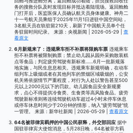
回舱与推进舱分离，返回舱成功着陆，担负搜救回收任
务的搜救分队及时发现目标并抵达着陆现场。返回舱舱
门打开后，医监医保人员确认航天员身体健康。神舟二
十一号航天员乘组于2025年11月1日进驻中国空间站，
3名航天员在轨驻留210天，刷新了中国航天员单个任
务驻留时间纪录。 来源：央视新闻 | 2026-05-29 |
查
看原文
6月新规来了：违规乘车拒不补票将限购车票
违规乘车
拒不补票将被限制购票；禁止幼儿园从园外采购散装糕
点等食品；判定疲劳驾驶有新标准……6月一批新规落
地实施，与民生息息相关。违规乘车新规明确，在动车
组列车上吸烟或者在其他列车的禁烟区域吸烟的，公安
机关将依据情节严重程度，对行为人处以警告甚至500
元以上2000元以下的罚款。幼儿园食品安全新规要
求，点心不得提供冷食类、生食类等高风险食品。疲劳
驾驶新标准则将连续驾驶机动车超过4小时未停车休息
或停车休息时间少于20分钟的情形，纳入"疲劳驾驶"统
一管理。 来源：新华社新闻 | 2026-05-29 |
查看原文
64名被菲律宾羁押的中国公民获释，外交部回应
据中
国驻菲律宾大使馆消息，5月28日晚，64名被菲方羁