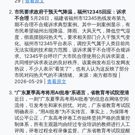
29 |
查看原文
市民要求政府干预天气降温，福州12345回应：诉求
不合理
5月26日，福建省福州市12345热线发布第九
期不合理不合规诉求典型案例。其中一则案例显示，有
市民希望福州出现降温、降雨、大风天气，降低空气湿
度，彻底摆脱闷热天气，要求相关部门介入干预天气变
化。福州市12345平台表示，调控天气属于人类目前尚
无法实现的技术能力范围，该诉求属于不合理不合规诉
求。12345平台呼吁广大市民合理使用公共诉求渠道，
共同维护诉求表达的良好秩序。该案例发布后引发网友
热议，不少人表示"看笑了"，也有人认为这反映了部分
市民对闷热天气的不满情绪。 来源：南方都市报 |
2026-05-29 |
查看原文
"广东夏季高考将用AI批卷"系谣言，省教育考试院澄清
近日，一则"广东夏季高考用AI批卷"的信息在网络空间
流传，引发考生和家长担忧。对此，广东省教育考试院
明确表示，"用AI批卷"为不实传言。事实上，为保障考
试公平公正，广东高考评卷工作始终坚持严格的质量控
制体系，所有主观题均由经过专业培训的教师进行人工
评阅，评卷过程全程录像监督。广东省教育考试院提醒