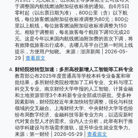
于调整国内航线燃油附加征收标准的通知。自6月5日
零时起（以出票日期为准），800公里（含）以下航
线，每位旅客燃油附加征收标准调整为80元；800公
里以上航线，每位旅客燃油附加征收标准调整为150
元。相较于调整前，每名旅客每个航段下调10元或20
元。这是今年以来国内航线燃油附加费的首次下调，将
有效降低旅客出行成本。去哪儿等平台已第一时间上线
提示，方便用户知晓。 来源：澎湃新闻 | 2026-05-
29 |
查看原文
财经院校转型加速：多所高校新增人工智能等工科专业
教育部公布2025年度普通高等学校本科专业备案和审
批结果，多所财经类院校增加了工科专业、文科与理工
科交叉专业。南京财经大学申报的人工智能、计算金融
和土地资源管理3个本科新专业全部成功获批。受多种
因素影响，财经院校近年来加快转型调整，强化与科技
领域的交叉融合。上海财经大学、中央财经大学等也纷
纷布局数字经济、金融科技等新专业方向，以适应新时
代对复合型人才的需求。业内人士分析，此举有利于推
动学科建设与市场需求接轨，提升毕业生就业竞争力。
来源：第一财经 | 2026-05-29 |
查看原文