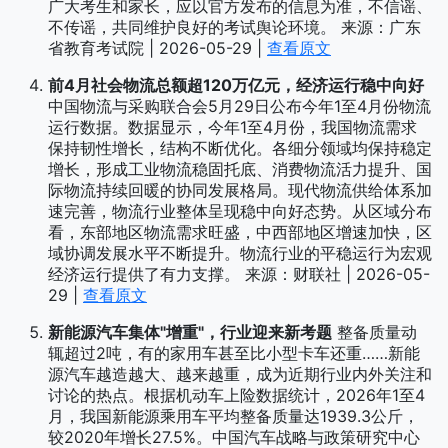
广大考生和家长，应以官方发布的信息为准，不信谣、
不传谣，共同维护良好的考试舆论环境。 来源：广东
省教育考试院 | 2026-05-29 |
查看原文
前4月社会物流总额超120万亿元，经济运行稳中向好
中国物流与采购联合会5月29日公布今年1至4月份物流
运行数据。数据显示，今年1至4月份，我国物流需求
保持韧性增长，结构不断优化。各细分领域均保持稳定
增长，形成工业物流稳固托底、消费物流活力提升、国
际物流持续回暖的协同发展格局。现代物流供给体系加
速完善，物流行业整体呈现稳中向好态势。从区域分布
看，东部地区物流需求旺盛，中西部地区增速加快，区
域协调发展水平不断提升。物流行业的平稳运行为宏观
经济运行提供了有力支撑。 来源：财联社 | 2026-05-
29 |
查看原文
新能源汽车集体"增重"，行业迎来新考题
整备质量动
辄超过2吨，有的家用车甚至比小型卡车还重……新能
源汽车越造越大、越来越重，成为近期行业内外关注和
讨论的热点。根据机动车上险数据统计，2026年1至4
月，我国新能源乘用车平均整备质量达1939.3公斤，
较2020年增长27.5%。中国汽车战略与政策研究中心