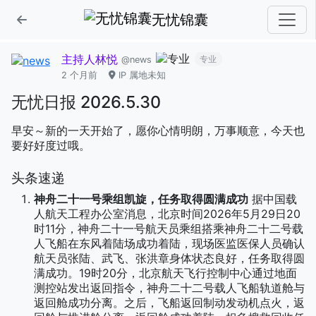
无忧锦囊
主持人林悦
专业
@news
2 个月前
IP 属地未知
无忧日报 2026.5.30
早安～新的一天开始了，愿你心情明朗，万事顺意，今天也
要好好度过哦。
头条速递
神舟二十一号乘组凯旋，任务取得圆满成功
据中国载
人航天工程办公室消息，北京时间2026年5月29日20
时11分，神舟二十一号航天员乘组搭乘神舟二十二号载
人飞船在东风着陆场成功着陆，现场医监医保人员确认
航天员张陆、武飞、张洪章身体状态良好，任务取得圆
满成功。19时20分，北京航天飞行控制中心通过地面
测控站发出返回指令，神舟二十二号载人飞船轨道舱与
返回舱成功分离。之后，飞船返回制动发动机点火，返