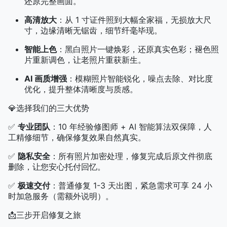
还原完整画面。
高清放大
：从 1 寸证件照到大幅全家福，无损放大尺
寸，边缘清晰无锯齿，细节纤毫毕现。
智能上色
：黑白照片一键焕彩，还原真实色彩；褪色照
片重新调色，让老照片重获新生。
AI 画质增强
：模糊照片智能锐化，噪点去除、对比度
优化，提升整体清晰度与质感。
💎选择我们的三大优势
✅
专业团队
：10 年经验修图师 + AI 智能算法双保障，人
工精修细节，确保修复效果自然真实。
✅
隐私安全
：所有照片加密处理，修复完成后原文件彻底
删除，让您安心托付回忆。
✅
极速交付
：普通修复 1-3 天出图，紧急需求可享 24 小
时加急服务（需额外说明）。
📩三步开启修复之旅