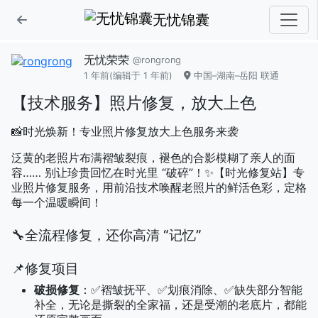
无忧锦囊
无忧荣荣
@rongrong
1 年前
(编辑于 1 年前)
中国–湖南–岳阳 联通
【技术服务】照片修复，放大上色
📸时光焕新！专业照片修复放大上色服务来袭
泛黄的老照片布满褶皱裂痕，褪色的合影模糊了亲人的面
容…… 别让珍贵回忆在时光里 “破碎”！✨【时光修复站】专
业照片修复服务，用前沿技术唤醒老照片的鲜活色彩，定格
每一个温暖瞬间！
🔧全流程修复，还你高清 “记忆”
📌修复项目
破损修复
：✅褶皱抚平、✅划痕消除、✅缺失部分智能
补全，无论是撕裂的全家福，还是受潮的老底片，都能