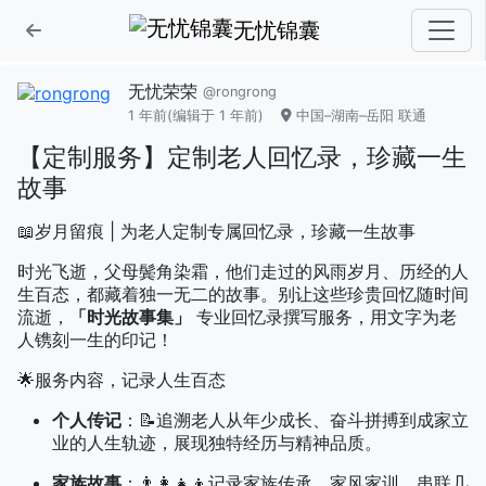
无忧锦囊
无忧荣荣
@rongrong
1 年前
(编辑于 1 年前)
中国–湖南–岳阳 联通
【定制服务】定制老人回忆录，珍藏一生
故事
📖岁月留痕 | 为老人定制专属回忆录，珍藏一生故事
时光飞逝，父母鬓角染霜，他们走过的风雨岁月、历经的人
生百态，都藏着独一无二的故事。别让这些珍贵回忆随时间
流逝，
「时光故事集」
专业回忆录撰写服务，用文字为老
人镌刻一生的印记！
🌟服务内容，记录人生百态
个人传记
：📝追溯老人从年少成长、奋斗拼搏到成家立
业的人生轨迹，展现独特经历与精神品质。
家族故事
：👨👩👧👦记录家族传承、家风家训，串联几