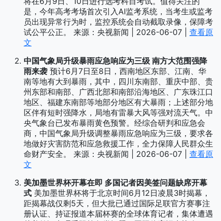
将在6月9日、10日进行选考科目考试。值得关注的
是，今年高考考场首次引入AI监考系统，当考生或监考
员出现异常行为时，监控系统会自动截取录像，保障考
试公平公正。 来源：央视新闻 | 2026-06-07 |
查看原
文
中国气象局升级暴雨应急响应为三级 南方大范围强降
雨来袭
预计6月7日至8日，西南地区东部、江南、华
南等地有大到暴雨，其中，四川东南部、重庆中部、贵
州东部和南部、广西北部和南部沿海地区、广东珠江口
地区、福建东南部等地部分地区有大暴雨；上述部分地
区伴有短时强降水，局地有雷暴大风等强对流天气。中
央气象台已发布暴雨黄色预警。经综合研判和应急会
商，中国气象局升级调整暴雨应急响应为三级，要求各
地做好灾害防范和应急救援工作，全力保障人民群众生
命财产安全。 来源：央视新闻 | 2026-06-07 |
查看原
文
美加墨世界杯开幕在即 多国记者因美签问题缺席开幕
式
美加墨世界杯将于北京时间6月12日凌晨3时揭幕，
距揭幕战仅剩5天，但大批已通过国际足联官方赛事注
册认证、持证报道本届杯赛的全球体育记者，集体遭遇