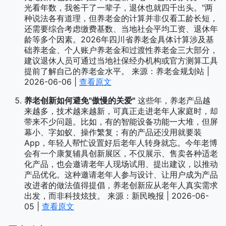
光看年数，我爸干了一辈子，退休也就四千出头。"两
种说法各有道理，但养老金的计算并非仅看工龄长短，
还需要综合考虑缴费基数、当地社会平均工资、退休年
龄等多个因素。2026年四川省养老金具体计算涉及基
础养老金、个人账户养老金和过渡性养老金三大部分，
建议退休人员可通过当地社保经办机构或官方测算工具
提前了解自己的养老金水平。 来源：养老金规划站 |
2026-06-06 |
查看原文
养老创新如何避免"傲慢的关爱"
这些年，养老产品越
来越多，技术越来越新，可真正走进老年人家庭时，却
带来不少问题。比如，有的智能设备功能一大堆，但屏
幕小、字如蚁、操作繁复；有的产品还没用就要装
App，年轻人帮忙设置好后老年人转身就忘。今年老博
会有一个康复辅具创新展区，不仅展示、售卖各种适老
化产品，也会邀请老年人现场试用、提出建议，以推动
产品优化。这种邀请老年人参与设计、让用户成为产品
改进者的做法值得提倡，养老创新应从老年人真实需求
出发，而非科技炫技。 来源：新民晚报 | 2026-06-
05 |
查看原文