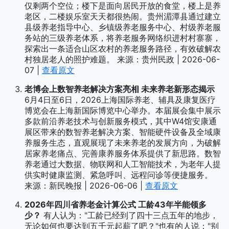
仅剩两个空位；楼下是面向居民开放的食堂，楼上是养
老区，二楼娱乐室天天都很热闹。贵州湄潭县通过建立
县级养老指导中心、乡镇级养老服务中心、村级养老服
务站的三级养老体系，将养老服务网络织进村村寨寨，
探索出一条适合山区农村的养老服务路径，有效破解农
村独居老人的照护难题。 来源：贵州民政 | 2026-06-
07 |
查看原文
老博会上数智养老解决方案亮相 未来养老新形态揭示
6月4日至6日，2026上海国际养老、辅具及康复医疗
博览会在上海新国际博览中心举办。本届展会集中展示
多款前沿养老技术与创新服务模式，其中W4馆安康通
展区带来的数智养老解决方案、智能硬件设备及全域康
养服务生态，直观展现了未来养老的发展方向，为破解
居家养老痛点、完善康养服务体系提供了新思路。数智
养老通过大数据、物联网和人工智能技术，为老年人提
供实时健康监测、紧急呼叫、远程问诊等便捷服务。
来源：新民晚报 | 2026-06-06 |
查看原文
2026年四川省养老金计算公式 工龄43年半能领多
少？
有人认为："工龄已经到了四十三点五年的地步，
无论如何也要达到五千元起薪了吧？"也有的人说："别