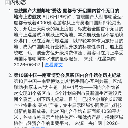
国内动态
首艘国产大型邮轮"爱达·魔都号"开启国内首个无目的
地海上游航次
6月6日16时许，首艘国产大型邮轮爱达·
魔都号载着4000余名游客从上海吴淞口国际邮轮港出
发，开启三天两晚的海上度假，标志着全国首个无目的
地海上巡游试点航线正式落地。本次航线全程不靠泊境
外港口，仅在近海海域巡游，以邮轮本体作为旅行目的
地，成为中国邮轮行业转型升级的标志性事件。船上围
绕吃、玩、购全方位升级消费体验，游客可在海上享受
与国际邮轮同等水准的度假服务。 来源：红星新闻 |
2026-06-07 |
查看原文
第10届中国—南亚博览会启幕 国内合作馆创历史纪录
第10届中国—南亚博览会以"携手同心·互利共赢、区域
联动·共享未来"为主题，其中4号馆——国内合作馆首
次实现31个省区市、5个计划单列市及新疆生产建设兵
团全覆盖，创下历史纪录。目前，已报名参展的367家
企业将带来"硬核"产品，集中展示区域协同发展与科技
创新的最新成果。此次国内合作馆布展面积4058平方
米，各省市将展示当地特色产业和优势产品，搭建区域
协作与经贸合作的重要平台。 来源：央广网 | 2026-