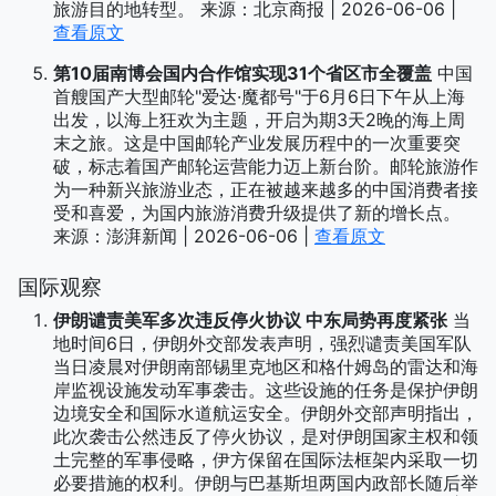
旅游目的地转型。 来源：北京商报 | 2026-06-06 |
查看原文
第10届南博会国内合作馆实现31个省区市全覆盖
中国
首艘国产大型邮轮"爱达·魔都号"于6月6日下午从上海
出发，以海上狂欢为主题，开启为期3天2晚的海上周
末之旅。这是中国邮轮产业发展历程中的一次重要突
破，标志着国产邮轮运营能力迈上新台阶。邮轮旅游作
为一种新兴旅游业态，正在被越来越多的中国消费者接
受和喜爱，为国内旅游消费升级提供了新的增长点。
来源：澎湃新闻 | 2026-06-06 |
查看原文
国际观察
伊朗谴责美军多次违反停火协议 中东局势再度紧张
当
地时间6日，伊朗外交部发表声明，强烈谴责美国军队
当日凌晨对伊朗南部锡里克地区和格什姆岛的雷达和海
岸监视设施发动军事袭击。这些设施的任务是保护伊朗
边境安全和国际水道航运安全。伊朗外交部声明指出，
此次袭击公然违反了停火协议，是对伊朗国家主权和领
土完整的军事侵略，伊方保留在国际法框架内采取一切
必要措施的权利。伊朗与巴基斯坦两国内政部长随后举