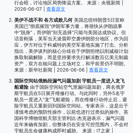
行会晤，讨论地区局势降温方案。 来源：央视新闻 |
2026-06-07 |
查看原文
美伊不战不和 各方成败几何
美国总统特朗普5日宣称
美国已"彻底摧毁"伊朗军事力量，将很快从伊朗战事
中"脱身"，而伊朗"别无选择"只能与美国达成协议。但
话音刚落，美军当天凌晨即空袭伊朗部分地区，作为回
应，伊方对位于科威特的美空军基地实施了打击。分析
指出，美伊谈判的核心分歧在于伊朗拒绝以削减核计划
换取制裁解除，而是坚持要求先行解冻数百亿美元制裁
资产，双方在核问题上立场对立，和平前景仍不明朗。
来源：新华社新闻 | 2026-06-06 |
查看原文
国际空间站俄舱段漏气问题加剧 宇航员一度进入龙飞
船避险
由于国际空间站空气泄漏问题加剧，两名俄罗
斯宇航员在5日展开维修行动。与此同时，另外5名宇
航员一度进入"龙"飞船避险，而在维修行动停止后，避
险宇航员又重新回到国际空间站。专家表示，这是出于
谨慎考虑的预防性操作，以前也进行过类似的操作。英
国科学博物馆航天部主管利比·杰克逊表示，漏气问题
近年来确有加剧，但整体仍在安全可控范围内，不会对
宇航员生命健康构成即时威胁。 来源：IT之家 |