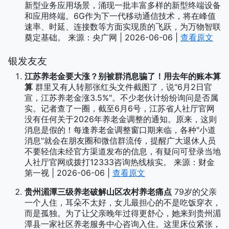
新型业务应用场景，涌现一批丰富多样的新型终端设备
和应用终端。6G作为下一代移动通信技术，将在峰值
速率、时延、连接数等方面实现质的飞跃，为万物智联
奠定基础。 来源：央广网 | 2026-06-06 |
查看原文
银发友友
江苏养老金要大涨？别被群消息骗了！用去年的账本算
算
群里又有人转那张红头文件截图了，说"6月2日官
宣，江苏养老金涨3.5%"。不少老伙计纷纷询问是否属
实。记者查了一圈，截至6月6号，江苏省人社厅官网
没有任何关于2026年养老金调整的通知。原来，这则
消息是假的！每逢养老金调整窗口期来临，各种"小道
消息"就会在朋友圈和微信群流传，提醒广大退休人员
不要轻信未经官方渠道发布的信息，有疑问可登录当地
人社厅官网或拨打12333咨询热线核实。 来源：财金
第一视 | 2026-06-06 |
查看原文
贵州湄潭三级养老破解山区农村养老痛点
79岁的父亲
一个人住，耳朵不太好，女儿最担心的不是吃饭穿衣，
而是孤独。为了让父亲晚年过得更舒心，她来到贵州湄
潭县一家社区养老服务中心咨询入住。这里床位紧张，