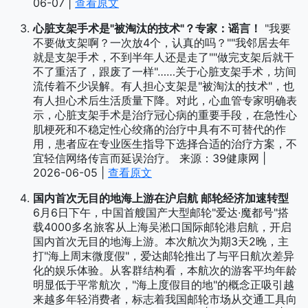
06-07 |
查看原文
心脏支架手术是"被淘汰的技术"？专家：谣言！
"我要
不要做支架啊？一次放4个，认真的吗？""我邻居去年
就是支架手术，不到半年人还是走了""做完支架后就干
不了重活了，跟废了一样"……关于心脏支架手术，坊间
流传着不少误解。有人担心支架是"被淘汰的技术"，也
有人担心术后生活质量下降。对此，心血管专家明确表
示，心脏支架手术是治疗冠心病的重要手段，在急性心
肌梗死和不稳定性心绞痛的治疗中具有不可替代的作
用，患者应在专业医生指导下选择合适的治疗方案，不
宜轻信网络传言而延误治疗。 来源：39健康网 |
2026-06-05 |
查看原文
国内首次无目的地海上游在沪启航 邮轮经济加速转型
6月6日下午，中国首艘国产大型邮轮"爱达·魔都号"搭
载4000多名旅客从上海吴淞口国际邮轮港启航，开启
国内首次无目的地海上游。本次航次为期3天2晚，主
打"海上周末微度假"，爱达邮轮推出了与平日航次差异
化的娱乐体验。从客群结构看，本航次的游客平均年龄
明显低于平常航次，"海上度假目的地"的概念正吸引越
来越多年轻消费者，标志着我国邮轮市场从交通工具向