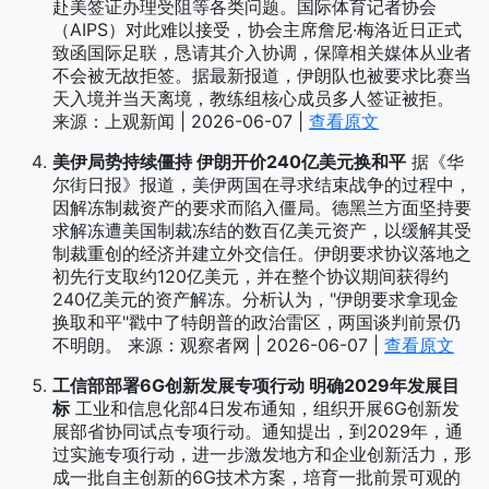
赴美签证办理受阻等各类问题。国际体育记者协会
（AIPS）对此难以接受，协会主席詹尼·梅洛近日正式
致函国际足联，恳请其介入协调，保障相关媒体从业者
不会被无故拒签。据最新报道，伊朗队也被要求比赛当
天入境并当天离境，教练组核心成员多人签证被拒。
来源：上观新闻 | 2026-06-07 |
查看原文
美伊局势持续僵持 伊朗开价240亿美元换和平
据《华
尔街日报》报道，美伊两国在寻求结束战争的过程中，
因解冻制裁资产的要求而陷入僵局。德黑兰方面坚持要
求解冻遭美国制裁冻结的数百亿美元资产，以缓解其受
制裁重创的经济并建立外交信任。伊朗要求协议落地之
初先行支取约120亿美元，并在整个协议期间获得约
240亿美元的资产解冻。分析认为，"伊朗要求拿现金
换取和平"戳中了特朗普的政治雷区，两国谈判前景仍
不明朗。 来源：观察者网 | 2026-06-07 |
查看原文
工信部部署6G创新发展专项行动 明确2029年发展目
标
工业和信息化部4日发布通知，组织开展6G创新发
展部省协同试点专项行动。通知提出，到2029年，通
过实施专项行动，进一步激发地方和企业创新活力，形
成一批自主创新的6G技术方案，培育一批前景可观的