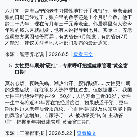
六月初，青海西宁的老李习惯性地打开手机银行。养老金到
账的日期已经过了，账户里的数字还是上个月那个数。他工
龄二十八年，现在每月领三千元养老金。邻居群里有人说今
年涨的钱六月就能发，也有人说得等到七月。实际上，养老
金调整方案因省份而异，有的省份6月能发，有的省份7月
才能发。建议关注当地人社部门发布的最新通知。
来源：智慧养老说 | 2026.6.5 |
查看原文
女性更年期别"硬扛"，专家呼吁把握健康管理"黄金窗
口期"
莫名心烦、夜晚失眠、潮热出汗、腰背酸痛……女性更年期
的这些症状，往往很多人选择硬扛过去。但数据显示，我国
女性平均绝经年龄在49—50岁，人均寿命已近80岁，女性
一生中有将近30年要在绝经后度过。如果缺乏干预，更年
期女性迈入老年后骨质疏松、心血管疾病以及认知功能下降
的风险都会增加。专家呼吁，从"被动承受"转向"主动管
理"，把握更年期健康管理"黄金窗口期"。
来源：三湘都市报 | 2026.5.22 |
查看原文