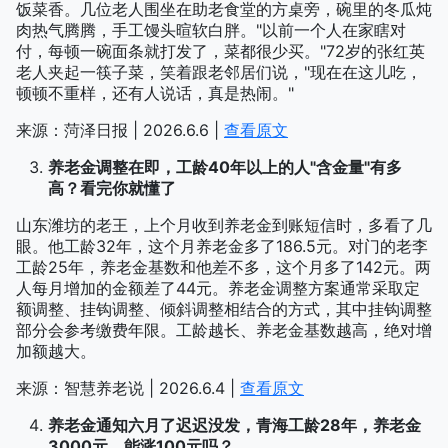
饭菜香。几位老人围坐在助老食堂的方桌旁，碗里的冬瓜炖
肉热气腾腾，手工馒头暄软白胖。"以前一个人在家瞎对
付，每顿一碗面条就打发了，菜都很少买。"72岁的张红英
老人夹起一筷子菜，笑着跟老邻居们说，"现在在这儿吃，
顿顿不重样，还有人说话，真是热闹。"
来源：菏泽日报 | 2026.6.6 |
查看原文
养老金调整在即，工龄40年以上的人"含金量"有多
高？看完你就懂了
山东潍坊的老王，上个月收到养老金到账短信时，多看了几
眼。他工龄32年，这个月养老金多了186.5元。对门的老李
工龄25年，养老金基数和他差不多，这个月多了142元。两
人每月增加的金额差了44元。养老金调整方案通常采取定
额调整、挂钩调整、倾斜调整相结合的方式，其中挂钩调整
部分会参考缴费年限。工龄越长、养老金基数越高，绝对增
加额越大。
来源：智慧养老说 | 2026.6.4 |
查看原文
养老金通知六月了迟迟没发，青海工龄28年，养老金
3000元，能涨100元吗？