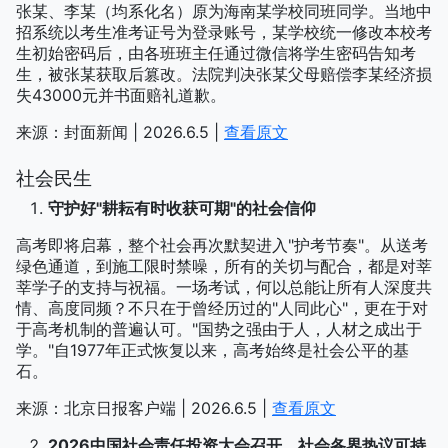
张某、李某（均系化名）原为海南某学校同班同学。当地中
招系统以考生准考证号为登录账号，某学校统一修改本校考
生初始密码后，由各班班主任通过微信将学生密码告知考
生，被张某获取后篡改。法院判决张某父母赔偿李某经济损
失43000元并书面赔礼道歉。
来源：封面新闻 | 2026.6.5 |
查看原文
社会民生
守护好"耕耘有时收获可期"的社会信仰
高考即将启幕，整个社会再次默契进入"护考节奏"。从送考
绿色通道，到施工限时禁噪，所有的关切与配合，都是对莘
莘学子的支持与祝福。一场考试，何以总能让所有人深度共
情、高度同频？不只在于曾经历过的"人同此心"，更在于对
于高考机制的普遍认可。"国势之强由于人，人材之成出于
学。"自1977年正式恢复以来，高考始终是社会公平的基
石。
来源：北京日报客户端 | 2026.6.5 |
查看原文
2026中国社会责任投资大会召开，社会各界热议可持