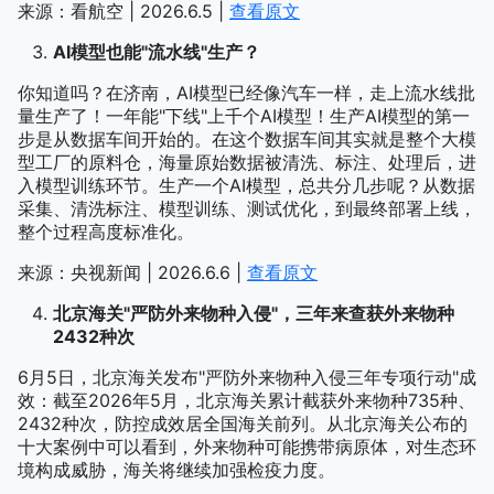
来源：看航空 | 2026.6.5 |
查看原文
AI模型也能"流水线"生产？
你知道吗？在济南，AI模型已经像汽车一样，走上流水线批
量生产了！一年能"下线"上千个AI模型！生产AI模型的第一
步是从数据车间开始的。在这个数据车间其实就是整个大模
型工厂的原料仓，海量原始数据被清洗、标注、处理后，进
入模型训练环节。生产一个AI模型，总共分几步呢？从数据
采集、清洗标注、模型训练、测试优化，到最终部署上线，
整个过程高度标准化。
来源：央视新闻 | 2026.6.6 |
查看原文
北京海关"严防外来物种入侵"，三年来查获外来物种
2432种次
6月5日，北京海关发布"严防外来物种入侵三年专项行动"成
效：截至2026年5月，北京海关累计截获外来物种735种、
2432种次，防控成效居全国海关前列。从北京海关公布的
十大案例中可以看到，外来物种可能携带病原体，对生态环
境构成威胁，海关将继续加强检疫力度。