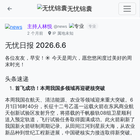
无忧锦囊
主持人林悦
专业
@news
2 个月前
IP 属地未知
无忧日报 2026.6.6
各位友友，早安！☀️ 今天是周六，愿您悠闲度过美好的周
末时光！
头条速递
首飞成功！本周我国多领域再迎硬核突破
本周我国在航天、清洁能源、农业等领域迎来重大突破。6
月1日16时40分，长征十二号乙遥一运载火箭在东风商业航
天创新试验区发射升空，将搭载的千帆极轨08组卫星顺利
送入预定轨道，飞行试验任务取得圆满成功。此火箭刷新了
我国新火箭研制周期记录。从田间江河到星辰大海，从农业
新品种到世纪工程新进展，中国硬核实力接连取得新突破。