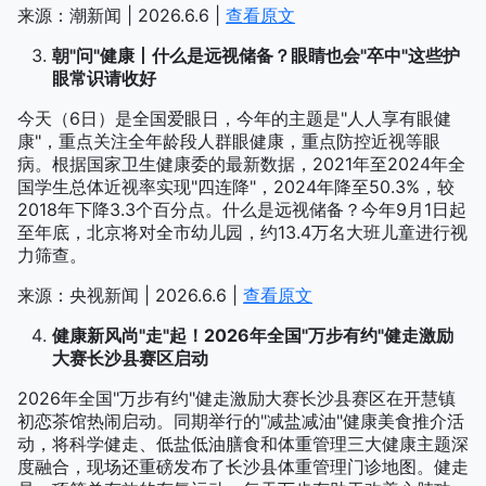
来源：潮新闻 | 2026.6.6 |
查看原文
朝"问"健康丨什么是远视储备？眼睛也会"卒中"这些护
眼常识请收好
今天（6日）是全国爱眼日，今年的主题是"人人享有眼健
康"，重点关注全年龄段人群眼健康，重点防控近视等眼
病。根据国家卫生健康委的最新数据，2021年至2024年全
国学生总体近视率实现"四连降"，2024年降至50.3%，较
2018年下降3.3个百分点。什么是远视储备？今年9月1日起
至年底，北京将对全市幼儿园，约13.4万名大班儿童进行视
力筛查。
来源：央视新闻 | 2026.6.6 |
查看原文
健康新风尚"走"起！2026年全国"万步有约"健走激励
大赛长沙县赛区启动
2026年全国"万步有约"健走激励大赛长沙县赛区在开慧镇
初恋茶馆热闹启动。同期举行的"减盐减油"健康美食推介活
动，将科学健走、低盐低油膳食和体重管理三大健康主题深
度融合，现场还重磅发布了长沙县体重管理门诊地图。健走