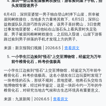
深圳一登山客坠崖被树杈接住：游客捡到崖下手机，抬
头发现昏迷男子
6月4日，深圳亚婆髻一男子独自登山时摔下山崖，所幸被
崖间树杈接住，当地多方力量将其救下。6月5日，深圳公
益救援队队员游巧胜告诉记者，该男子喜好爬山，3日曾爬
过事发地亚婆髻，4日他站在山顶石头上看风景时失足坠
崖。男子被崖间榕树树杈接住，之后陷入昏迷，山崖下游客
路过捡到男子掉落的手机才发现上方的男子。
来源：新京报我们视频 | 2026.6.5 |
查看原文
一小学生江边捡到"怪石"上交至博物馆，经鉴定为万年
前牛椎骨化石，科考价值极高
一小学生江边捡到"怪石"上交至博物馆，经鉴定为万年前牛
椎骨化石，科考价值极高。这名小朋友在江边玩耍时发现了
一块奇怪的石头，形状不规则，质地坚硬。他将石头交给当
地博物馆专家，经过科学鉴定，这是一块距今约一万年的牛
椎骨化石，对研究当地古气候和古生态环境具有重要意义。
来源：九派新闻 | 2026.6.5 |
查看原文