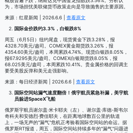
概股普遍下跌，纳斯达克中国金龙指数跌3.56%。分析认
为，市场担忧美联储货币政策走向是导致抛售的主要原因。
来源：红星新闻 | 2026.6.6 |
查看原文
国际金价跌约3.3%，白银跌8%
周五（6月5日）纽约尾盘，现货黄金下跌3.28%，报
4328.70美元/盎司。COMEX黄金期货跌3.26%，报
4354.60美元/盎司，本周累跌4.74%。现货白银跌8.05%，
报67.9295美元/盎司。COMEX白银期货跌8.05%，报
68.025美元/盎司，本周累跌10.41%。贵金属价格的回调主
要受美股反弹和美元走强影响。
来源：每日经济新闻 | 2026.6.6 |
查看原文
国际空间站漏气速度翻倍！俄宇航员紧急补漏，美宇航
员躲进SpaceX飞船
俄罗斯宇航员谢尔盖·米卡耶夫（左）、谢尔盖·库德-斯韦尔
奇科夫和安德烈·费佳耶夫，在距离地球数百公里的轨道
上，一场无声的"漏气"危机正考验着国际空间站的命运。据
俄罗斯RT报道，周五，国际空间站持续多年的"漏气"问题进