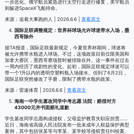
一步恶化。俄宇航员紧急进行太空行走进行修复，美宇航员
则躲进SpaceX飞船待命。
来源：追着大事跑的人 | 2026.6.6 |
查看原文
国际足联调整规定：世界杯球场允许球迷带水入场，墨
西哥除外
据TA报道，国际足联最新规定，今夏世界杯期间，球迷将
被允许携带水瓶进入球场。不过，这项政策目前仅限美国和
加拿大赛区，墨西哥赛场暂时被排除在外。这一事件在过去
一周内经历了戏剧性的变化。起初，国际足联规定球迷可以
带一个1升以内的透明空塑料瓶入场接水。但到了6月2日，
国际足联突然修改了手册，限制了携带水瓶的政策。
来源：雷速体育 | 2026.6.6 |
查看原文
海南一中学生篡改同学中考志愿 法院：赔偿对方
43000元并书面赔礼道歉
学生篡改同学志愿构成侵权，父母监护教育失职应担责……
近日，海南省高级人民法院发布一批未成年人权益保护典型
案例，其中包括张某等与李某、某学校等侵权责任纠纷案。