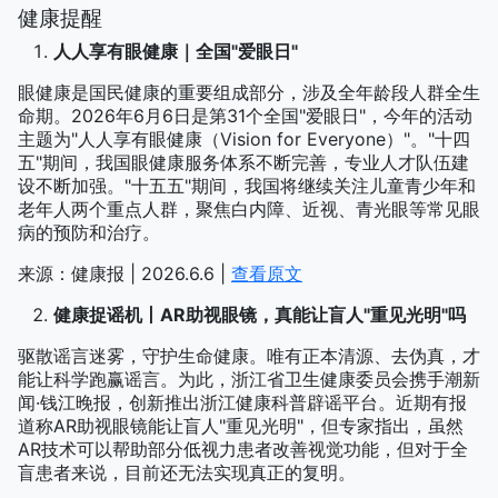
健康提醒
人人享有眼健康｜全国"爱眼日"
眼健康是国民健康的重要组成部分，涉及全年龄段人群全生
命期。2026年6月6日是第31个全国"爱眼日"，今年的活动
主题为"人人享有眼健康（Vision for Everyone）"。"十四
五"期间，我国眼健康服务体系不断完善，专业人才队伍建
设不断加强。"十五五"期间，我国将继续关注儿童青少年和
老年人两个重点人群，聚焦白内障、近视、青光眼等常见眼
病的预防和治疗。
来源：健康报 | 2026.6.6 |
查看原文
健康捉谣机丨AR助视眼镜，真能让盲人"重见光明"吗
驱散谣言迷雾，守护生命健康。唯有正本清源、去伪真，才
能让科学跑赢谣言。为此，浙江省卫生健康委员会携手潮新
闻·钱江晚报，创新推出浙江健康科普辟谣平台。近期有报
道称AR助视眼镜能让盲人"重见光明"，但专家指出，虽然
AR技术可以帮助部分低视力患者改善视觉功能，但对于全
盲患者来说，目前还无法实现真正的复明。