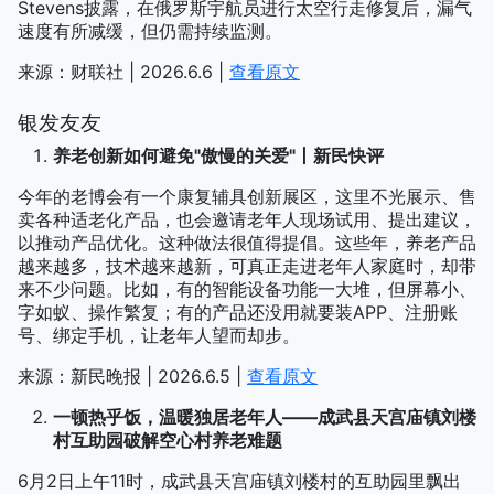
Stevens披露，在俄罗斯宇航员进行太空行走修复后，漏气
速度有所减缓，但仍需持续监测。
来源：财联社 | 2026.6.6 |
查看原文
银发友友
养老创新如何避免"傲慢的关爱"丨新民快评
今年的老博会有一个康复辅具创新展区，这里不光展示、售
卖各种适老化产品，也会邀请老年人现场试用、提出建议，
以推动产品优化。这种做法很值得提倡。这些年，养老产品
越来越多，技术越来越新，可真正走进老年人家庭时，却带
来不少问题。比如，有的智能设备功能一大堆，但屏幕小、
字如蚁、操作繁复；有的产品还没用就要装APP、注册账
号、绑定手机，让老年人望而却步。
来源：新民晚报 | 2026.6.5 |
查看原文
一顿热乎饭，温暖独居老年人——成武县天宫庙镇刘楼
村互助园破解空心村养老难题
6月2日上午11时，成武县天宫庙镇刘楼村的互助园里飘出